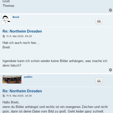
Gruß
Thomas
Breiti
Re: Northeim Dresden
B
Fr 8. Mai 2026, 09:28
e
i
Hab ich auch noch hier....
t
Breiti
r
a
g
Irgendwie kann ich schon wieder keine Bilder anhängen, was mache ich
denn falsch?
andilin
Re: Northeim Dresden
B
Fr 8. Mai 2026, 18:26
e
i
Hallo Breiti,
t
wenn du Bilder anhängst und rechts ist ein orangenes Zeichen und nicht
r
a
grün, dann ist deine Datei vom Bild zu groß. Geht leider ganz schnell.