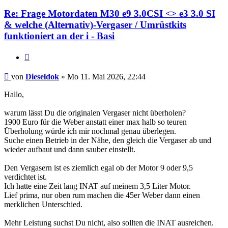
Re: Frage Motordaten M30 e9 3.0CSI <> e3 3.0 SI
& welche (Alternativ)-Vergaser / Umrüstkits
funktioniert an der i - Basi
Zitieren
Beitrag
von
Dieseldok
»
Mo 11. Mai 2026, 22:44
Hallo,
warum lässt Du die originalen Vergaser nicht überholen?
1900 Euro für die Weber anstatt einer max halb so teuren
Überholung würde ich mir nochmal genau überlegen.
Suche einen Betrieb in der Nähe, den gleich die Vergaser ab und
wieder aufbaut und dann sauber einstellt.
Den Vergasern ist es ziemlich egal ob der Motor 9 oder 9,5
verdichtet ist.
Ich hatte eine Zeit lang INAT auf meinem 3,5 Liter Motor.
Lief prima, nur oben rum machen die 45er Weber dann einen
merklichen Unterschied.
Mehr Leistung suchst Du nicht, also sollten die INAT ausreichen.