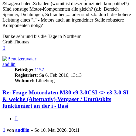
&Lagerschalen-Schaden (womit ist dieser prinzipiell kompatibel?)
SInd sonstige Motor-Komponenten alle gleich? (z.b. Bereich
Spanner, Dichtungen, Schrauben,... oder sind z.b. durch die höhere
Leistung eines "i" - Motors auch an irgendeiner Stelle robustere
Komponenten nötig?
Danke sehr und bis die Tage in Northeim
Gruß Thomas
Nach
oben
andilin
Beiträge:
1157
Registriert:
Sa 6. Feb 2016, 13:13
Wohnort:
Lüneburg
Re: Frage Motordaten M30 e9 3.0CSI <> e3 3.0 SI
& welche (Alternativ)-Vergaser / Umrüstkits
funktioniert an der i - Basi
Zitieren
Beitrag
von
andilin
»
So 10. Mai 2026, 20:11