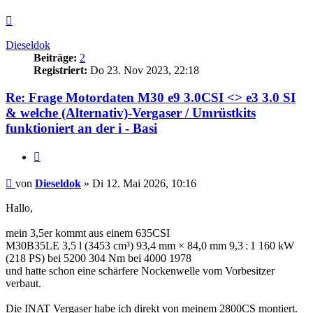
Nach
oben
Dieseldok
Beiträge:
2
Registriert:
Do 23. Nov 2023, 22:18
Re: Frage Motordaten M30 e9 3.0CSI <> e3 3.0 SI
& welche (Alternativ)-Vergaser / Umrüstkits
funktioniert an der i - Basi
Zitieren
Beitrag
von
Dieseldok
»
Di 12. Mai 2026, 10:16
Hallo,
mein 3,5er kommt aus einem 635CSI
M30B35LE 3,5 l (3453 cm³) 93,4 mm × 84,0 mm 9,3 : 1 160 kW
(218 PS) bei 5200 304 Nm bei 4000 1978
und hatte schon eine schärfere Nockenwelle vom Vorbesitzer
verbaut.
Die INAT Vergaser habe ich direkt von meinem 2800CS montiert.