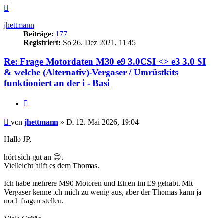
Nach
oben
jhettmann
Beiträge:
177
Registriert:
So 26. Dez 2021, 11:45
Re: Frage Motordaten M30 e9 3.0CSI <> e3 3.0 SI
& welche (Alternativ)-Vergaser / Umrüstkits
funktioniert an der i - Basi
Zitieren
Beitrag
von
jhettmann
»
Di 12. Mai 2026, 19:04
Hallo JP,
hört sich gut an 😊.
Vielleicht hilft es dem Thomas.
Ich habe mehrere M90 Motoren und Einen im E9 gehabt. Mit
Vergaser kenne ich mich zu wenig aus, aber der Thomas kann ja
noch fragen stellen.