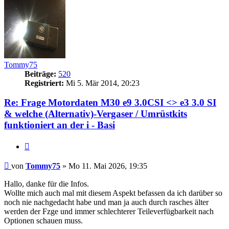
Tommy75
Beiträge:
520
Registriert:
Mi 5. Mär 2014, 20:23
Re: Frage Motordaten M30 e9 3.0CSI <> e3 3.0 SI
& welche (Alternativ)-Vergaser / Umrüstkits
funktioniert an der i - Basi
Zitieren
Beitrag
von
Tommy75
»
Mo 11. Mai 2026, 19:35
Hallo, danke für die Infos.
Wollte mich auch mal mit diesem Aspekt befassen da ich darüber so
noch nie nachgedacht habe und man ja auch durch rasches älter
werden der Fzge und immer schlechterer Teileverfügbarkeit nach
Optionen schauen muss.