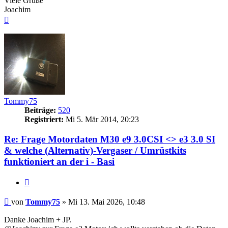
Viele Grüße
Joachim
Nach
oben
Tommy75
Beiträge:
520
Registriert:
Mi 5. Mär 2014, 20:23
Re: Frage Motordaten M30 e9 3.0CSI <> e3 3.0 SI
& welche (Alternativ)-Vergaser / Umrüstkits
funktioniert an der i - Basi
Zitieren
Beitrag
von
Tommy75
»
Mi 13. Mai 2026, 10:48
Danke Joachim + JP.