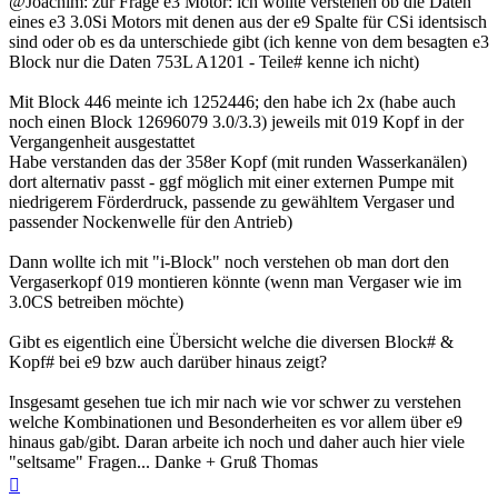
@Joachim: zur Frage e3 Motor: ich wollte verstehen ob die Daten
eines e3 3.0Si Motors mit denen aus der e9 Spalte für CSi identsisch
sind oder ob es da unterschiede gibt (ich kenne von dem besagten e3
Block nur die Daten 753L A1201 - Teile# kenne ich nicht)
Mit Block 446 meinte ich 1252446; den habe ich 2x (habe auch
noch einen Block 12696079 3.0/3.3) jeweils mit 019 Kopf in der
Vergangenheit ausgestattet
Habe verstanden das der 358er Kopf (mit runden Wasserkanälen)
dort alternativ passt - ggf möglich mit einer externen Pumpe mit
niedrigerem Förderdruck, passende zu gewähltem Vergaser und
passender Nockenwelle für den Antrieb)
Dann wollte ich mit "i-Block" noch verstehen ob man dort den
Vergaserkopf 019 montieren könnte (wenn man Vergaser wie im
3.0CS betreiben möchte)
Gibt es eigentlich eine Übersicht welche die diversen Block# &
Kopf# bei e9 bzw auch darüber hinaus zeigt?
Insgesamt gesehen tue ich mir nach wie vor schwer zu verstehen
welche Kombinationen und Besonderheiten es vor allem über e9
hinaus gab/gibt. Daran arbeite ich noch und daher auch hier viele
"seltsame" Fragen... Danke + Gruß Thomas
Nach