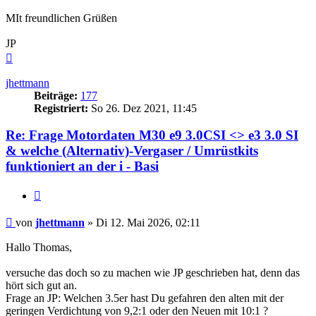
MIt freundlichen Grüßen
JP
Nach
oben
jhettmann
Beiträge:
177
Registriert:
So 26. Dez 2021, 11:45
Re: Frage Motordaten M30 e9 3.0CSI <> e3 3.0 SI
& welche (Alternativ)-Vergaser / Umrüstkits
funktioniert an der i - Basi
Zitieren
Beitrag
von
jhettmann
»
Di 12. Mai 2026, 02:11
Hallo Thomas,
versuche das doch so zu machen wie JP geschrieben hat, denn das
hört sich gut an.
Frage an JP: Welchen 3.5er hast Du gefahren den alten mit der
geringen Verdichtung von 9,2:1 oder den Neuen mit 10:1 ?