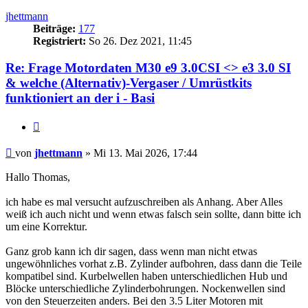
oben
jhettmann
Beiträge:
177
Registriert:
So 26. Dez 2021, 11:45
Re: Frage Motordaten M30 e9 3.0CSI <> e3 3.0 SI
& welche (Alternativ)-Vergaser / Umrüstkits
funktioniert an der i - Basi
Zitieren
Beitrag
von
jhettmann
»
Mi 13. Mai 2026, 17:44
Hallo Thomas,
ich habe es mal versucht aufzuschreiben als Anhang. Aber Alles
weiß ich auch nicht und wenn etwas falsch sein sollte, dann bitte ich
um eine Korrektur.
Ganz grob kann ich dir sagen, dass wenn man nicht etwas
ungewöhnliches vorhat z.B. Zylinder aufbohren, dass dann die Teile
kompatibel sind. Kurbelwellen haben unterschiedlichen Hub und
Blöcke unterschiedliche Zylinderbohrungen. Nockenwellen sind
von den Steuerzeiten anders. Bei den 3.5 Liter Motoren mit