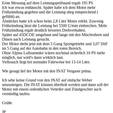
Erste Messung auf dem Leistungsprüfstand ergab 195 PS
Ich war etwas enttäuscht. Später habe ich dem Motor mehr
Frühzündung gegeben und die Leistung stieg entsprechend (
gefühlt) an.
Ähnliches hatte ich schon beim 2,8 Liter Motor erlebt. Zuwenig
Frühzündung lässt die Leistung bei 5500 U/min einbrechen. Mehr
Frühzündung ergab deutlich besseres Drehverhalten.
Später auf 45DCOE umgebaut und lange mit den Mischrohren und
Düsen nach Leistung gesucht.
Der Motor dreht jetzt mit dem 5 Gang Sportgetriebe und 3,07 Diff
im 5 Gang auf der Autobahn in den roten Bereich.
Ohne Alpina Luftsammler wären nochmal sicherlich 10 PS mehr
möglich, nur wird's dann wirklich laut.
Verbrauch liegt bei normaler Fahrweise bei 13-14 Liter.
Wie gesagt lief der Motor mit den INAT Vergaser prima.
Ich sehe keine Grund von den INAT auf einfache Weber
umzusteigen. Die INAT können überholt werden und dann soll der
Motor mit einem ordentlichen Verteiler und Zündgeschirr auch
vernünftig laufen.
Grüße
JP