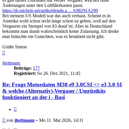
es gibt dieses Umrüstkit mit Weber Vergaser, welches ohne
Änderungen unter den Luftfilterkasten passt.
https://di-michele.net/artikeldetails.a ... A98291A299
Bei meinem US Modell war das auch verbaut. Scheint es in
Amerika wohl schon recht lange schon zu geben, weil auf den
Vergasern ein Stempel von 83 drauf ist. Aber in Deutschland
bekommt man damit wahrscheinlich keine Zulassung. Ich denke
man bräuchte ein Gutachten, was es bestimmt nicht gibt.
Grüße Simon
Nach
oben
jhettmann
Beiträge:
177
Registriert:
So 26. Dez 2021, 11:45
Re: Frage Motordaten M30 e9 3.0CSI <> e3 3.0 SI
& welche (Alternativ)-Vergaser / Umrüstkits
funktioniert an der i - Basi
Zitieren
Beitrag
von
jhettmann
»
Mo 11. Mai 2026, 14:31