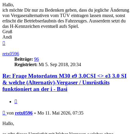
Hallo,
ich möchte Dir nur zu Bedenken geben, dass du jegliche Änderung
von Vergaseralternativen vom TÜV eintragen lassen musst, sonst
erlischt die Betriebserlaubnis des Fahrzeuges. Ausserdem setzt du
das H-Kennzeichen eventuell aufs Spiel.
Gruß
Andi
Nach
oben
retx0596
Beiträge:
96
Registriert:
Mi 5. Sep 2018, 20:34
Re: Frage Motordaten M30 e9 3.0CSI <> e3 3.0 SI
& welche (Alternativ)-Vergaser / Umrüstkits
funktioniert an der i - Basi
Zitieren
Beitrag
von
retx0596
»
Mo 11. Mai 2026, 07:35
Hallo,