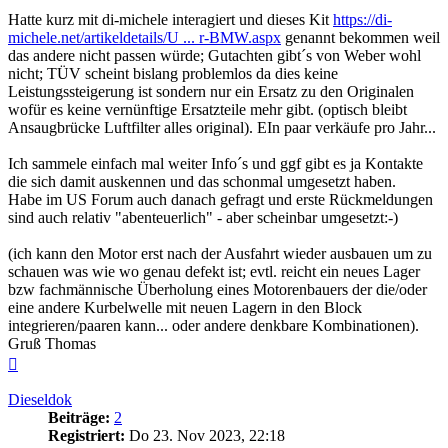
Hatte kurz mit di-michele interagiert und dieses Kit
https://di-
michele.net/artikeldetails/U ... r-BMW.aspx
genannt bekommen weil
das andere nicht passen würde; Gutachten gibt´s von Weber wohl
nicht; TÜV scheint bislang problemlos da dies keine
Leistungssteigerung ist sondern nur ein Ersatz zu den Originalen
wofür es keine vernünftige Ersatzteile mehr gibt. (optisch bleibt
Ansaugbrücke Luftfilter alles original). EIn paar verkäufe pro Jahr...
Ich sammele einfach mal weiter Info´s und ggf gibt es ja Kontakte
die sich damit auskennen und das schonmal umgesetzt haben.
Habe im US Forum auch danach gefragt und erste Rückmeldungen
sind auch relativ "abenteuerlich" - aber scheinbar umgesetzt:-)
(ich kann den Motor erst nach der Ausfahrt wieder ausbauen um zu
schauen was wie wo genau defekt ist; evtl. reicht ein neues Lager
bzw fachmännische Überholung eines Motorenbauers der die/oder
eine andere Kurbelwelle mit neuen Lagern in den Block
integrieren/paaren kann... oder andere denkbare Kombinationen).
Gruß Thomas
Nach
oben
Dieseldok
Beiträge:
2
Registriert:
Do 23. Nov 2023, 22:18