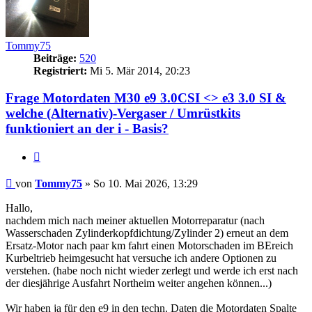
Tommy75
Beiträge:
520
Registriert:
Mi 5. Mär 2014, 20:23
Frage Motordaten M30 e9 3.0CSI <> e3 3.0 SI &
welche (Alternativ)-Vergaser / Umrüstkits
funktioniert an der i - Basis?
Zitieren
Beitrag
von
Tommy75
»
So 10. Mai 2026, 13:29
Hallo,
nachdem mich nach meiner aktuellen Motorreparatur (nach
Wasserschaden Zylinderkopfdichtung/Zylinder 2) erneut an dem
Ersatz-Motor nach paar km fahrt einen Motorschaden im BEreich
Kurbeltrieb heimgesucht hat versuche ich andere Optionen zu
verstehen. (habe noch nicht wieder zerlegt und werde ich erst nach
der diesjährige Ausfahrt Northeim weiter angehen können...)
Wir haben ja für den e9 in den techn. Daten die Motordaten Spalte