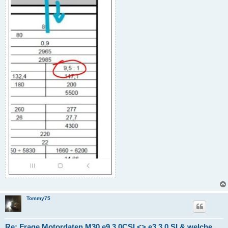
Tommy75
Re: Frage Motordaten M30 e9 3.0CSI <> e3 3.0 SI & welche