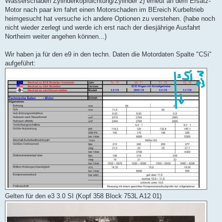
Wasserschaden Zylinderkopfdichtung/Zylinder 2) erneut an dem Ersatz-
g
Motor nach paar km fahrt einen Motorschaden im BEreich Kurbeltrieb
heimgesucht hat versuche ich andere Optionen zu verstehen. (habe noch
nicht wieder zerlegt und werde ich erst nach der diesjährige Ausfahrt
Northeim weiter angehen können...)
Wir haben ja für den e9 in den techn. Daten die Motordaten Spalte "CSi"
aufgeführt:
Gelten für den e3 3.0 SI (Kopf 358 Block 753L A12 01)