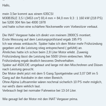
e
i
Hallo,
t
r
a
mein 3,5er kommt aus einem 635CSI
g
M30B35LE 3,5 l (3453 cm³) 93,4 mm × 84,0 mm 9,3 : 1 160 kW (218 PS)
bei 5200 304 Nm bei 4000 1978
und hatte schon eine schärfere Nockenwelle vom Vorbesitzer verbaut.
Die INAT Vergaser habe ich direkt von meinem 2800CS montiert.
Erste Messung auf dem Leistungsprüfstand ergab 195 PS
Ich war etwas enttäuscht. Später habe ich dem Motor mehr Frühzündung
gegeben und die Leistung stieg entsprechend ( gefühlt) an.
Ähnliches hatte ich schon beim 2,8 Liter Motor erlebt. Zuwenig
Frühzündung lässt die Leistung bei 5500 U/min einbrechen. Mehr
Frühzündung ergab deutlich besseres Drehverhalten.
Später auf 45DCOE umgebaut und lange mit den Mischrohren und Düsen
nach Leistung gesucht.
Der Motor dreht jetzt mit dem 5 Gang Sportgetriebe und 3,07 Diff im 5
Gang auf der Autobahn in den roten Bereich.
Ohne Alpina Luftsammler wären nochmal sicherlich 10 PS mehr möglich,
nur wird's dann wirklich laut.
Verbrauch liegt bei normaler Fahrweise bei 13-14 Liter.
Wie gesagt lief der Motor mit den INAT Vergaser prima.