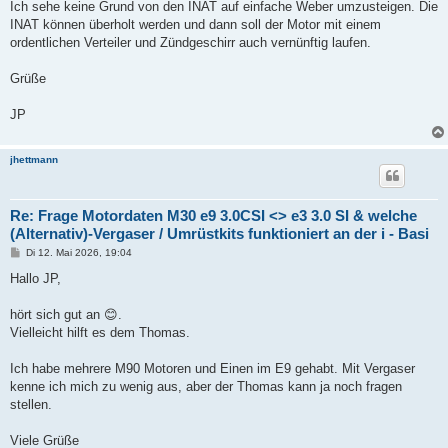
Ich sehe keine Grund von den INAT auf einfache Weber umzusteigen. Die
INAT können überholt werden und dann soll der Motor mit einem
ordentlichen Verteiler und Zündgeschirr auch vernünftig laufen.
Grüße
JP
jhettmann
Re: Frage Motordaten M30 e9 3.0CSI <> e3 3.0 SI & welche
(Alternativ)-Vergaser / Umrüstkits funktioniert an der i - Basi
B
Di 12. Mai 2026, 19:04
e
i
Hallo JP,
t
r
a
hört sich gut an 😊.
g
Vielleicht hilft es dem Thomas.
Ich habe mehrere M90 Motoren und Einen im E9 gehabt. Mit Vergaser
kenne ich mich zu wenig aus, aber der Thomas kann ja noch fragen
stellen.
Viele Grüße