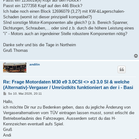
Passt ein 1250019(9) Kopf auf den i-Block?
Passt ein 1277358 Kopf auf den 446 Block?
Ich habe noch einen Block 12696079 (3,2?) mit KW-&Lagerschalen-
Schaden (womit ist dieser prinzipiell kompatibel?)
SInd sonstige Motor-Komponenten alle gleich? (z.b. Bereich Spanner,
Dichtungen, Schrauben,... oder sind z.b. durch die höhere Leistung eines
"i" - Motors auch an irgendeiner Stelle robustere Komponenten nötig?
Danke sehr und bis die Tage in Northeim
Gruß Thomas
andilin
Re: Frage Motordaten M30 e9 3.0CSI <> e3 3.0 SI & welche
(Alternativ)-Vergaser / Umrüstkits funktioniert an der i - Basi
B
So 10. Mai 2026, 20:11
e
i
Hallo,
t
ich möchte Dir nur zu Bedenken geben, dass du jegliche Änderung von
r
a
Vergaseralternativen vom TÜV eintragen lassen musst, sonst erlischt die
g
Betriebserlaubnis des Fahrzeuges. Ausserdem setzt du das H-
Kennzeichen eventuell aufs Spiel.
Gruß
Andi