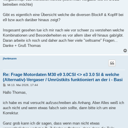
betreiben möchte)
Gibt es eigentlich eine Übersicht welche die diversen Block# & Kopf# bei
e9 bzw auch darüber hinaus zeigt?
Insgesamt gesehen tue ich mir nach wie vor schwer zu verstehen welche
Kombinationen und Besonderheiten es vor allem über e9 hinaus gab/gibt.
Daran arbeite ich noch und daher auch hier viele "seltsame" Fragen...
Danke + Gruß Thomas
jhettmann
Re: Frage Motordaten M30 e9 3.0CSI <> e3 3.0 SI & welche
(Alternativ)-Vergaser / Umrüstkits funktioniert an der i - Basi
B
Mi 13. Mai 2026, 17:44
e
i
Hallo Thomas,
t
r
a
ich habe es mal versucht aufzuschreiben als Anhang. Aber Alles weiß ich
g
auch nicht und wenn etwas falsch sein sollte, dann bitte ich um eine
Korrektur.
Ganz grob kann ich dir sagen, dass wenn man nicht etwas