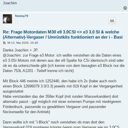
Joachim
Tommy75
Re: Frage Motordaten M30 e9 3.0CSI <> e3 3.0 SI & welche
(Alternativ)-Vergaser / Umrüstkits funktioniert an der i - Basi
B
Mi 13. Mai 2026, 10:48
e
i
Danke Joachim + JP.
t
@Joachim: zur Frage e3 Motor: ich wollte verstehen ob die Daten eines
r
a
e3 3.0Si Motors mit denen aus der e9 Spalte für CSi identsisch sind oder
g
ob es da unterschiede gibt (ich kenne von dem besagten e3 Block nur die
Daten 753L A1201 - Teile# kenne ich nicht)
Mit Block 446 meinte ich 1252446; den habe ich 2x (habe auch noch
einen Block 12696079 3.0/3.3) jeweils mit 019 Kopf in der Vergangenheit
ausgestattet
Habe verstanden das der 358er Kopf (mit runden Wasserkanälen) dort
alternativ passt - ggf möglich mit einer externen Pumpe mit niedrigerem
Förderdruck, passende zu gewähltem Vergaser und passender
Nockenwelle für den Antrieb)
Dann wollte ich mit "i-Block" noch verstehen ob man dort den
Vergaserkopf 019 montieren könnte (wenn man Vergaser wie im 3.0CS