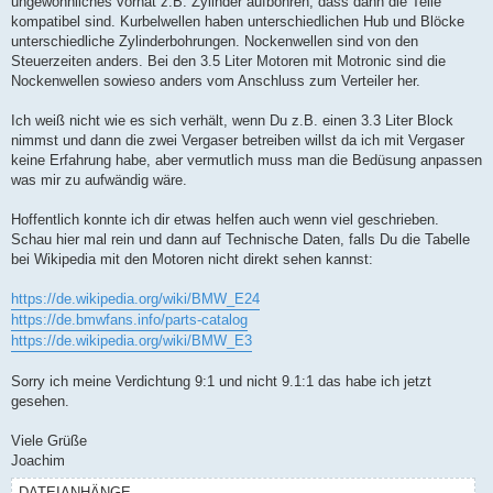
ungewöhnliches vorhat z.B. Zylinder aufbohren, dass dann die Teile
kompatibel sind. Kurbelwellen haben unterschiedlichen Hub und Blöcke
unterschiedliche Zylinderbohrungen. Nockenwellen sind von den
Steuerzeiten anders. Bei den 3.5 Liter Motoren mit Motronic sind die
Nockenwellen sowieso anders vom Anschluss zum Verteiler her.
Ich weiß nicht wie es sich verhält, wenn Du z.B. einen 3.3 Liter Block
nimmst und dann die zwei Vergaser betreiben willst da ich mit Vergaser
keine Erfahrung habe, aber vermutlich muss man die Bedüsung anpassen
was mir zu aufwändig wäre.
Hoffentlich konnte ich dir etwas helfen auch wenn viel geschrieben.
Schau hier mal rein und dann auf Technische Daten, falls Du die Tabelle
bei Wikipedia mit den Motoren nicht direkt sehen kannst:
https://de.wikipedia.org/wiki/BMW_E24
https://de.bmwfans.info/parts-catalog
https://de.wikipedia.org/wiki/BMW_E3
Sorry ich meine Verdichtung 9:1 und nicht 9.1:1 das habe ich jetzt
gesehen.
Viele Grüße
Joachim
DATEIANHÄNGE