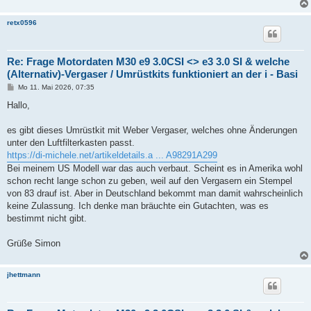
retx0596
Re: Frage Motordaten M30 e9 3.0CSI <> e3 3.0 SI & welche
(Alternativ)-Vergaser / Umrüstkits funktioniert an der i - Basi
B
Mo 11. Mai 2026, 07:35
e
i
Hallo,
t
r
a
es gibt dieses Umrüstkit mit Weber Vergaser, welches ohne Änderungen
g
unter den Luftfilterkasten passt.
https://di-michele.net/artikeldetails.a ... A98291A299
Bei meinem US Modell war das auch verbaut. Scheint es in Amerika wohl
schon recht lange schon zu geben, weil auf den Vergasern ein Stempel
von 83 drauf ist. Aber in Deutschland bekommt man damit wahrscheinlich
keine Zulassung. Ich denke man bräuchte ein Gutachten, was es
bestimmt nicht gibt.
Grüße Simon
jhettmann