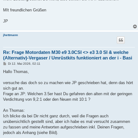
MIt freundlichen Grüßen
JP
jhettmann
Re: Frage Motordaten M30 e9 3.0CSI <> e3 3.0 SI & welche
(Alternativ)-Vergaser / Umrüstkits funktioniert an der i - Basi
B
Di 12. Mai 2026, 02:11
e
i
Hallo Thomas,
t
r
a
versuche das doch so zu machen wie JP geschrieben hat, denn das hört
g
sich gut an.
Frage an JP: Welchen 3.5er hast Du gefahren den alten mit der geringen
Verdichtung von 9,2:1 oder den Neuen mit 10:1 ?
An Thomas:
Ich blicke da bei Dir nicht ganz durch, weil die Fragen auch
unübersichtlich gestellt sind, aber ich habe es mal versucht zusammen
zu fassen und meine Antworten aufgeschrieben inkl. Deinen Fragen,
jedoch als Anhang (siehe Bild).