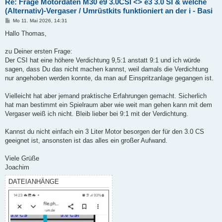
Re: Frage Motordaten M30 e9 3.0CSI <> e3 3.0 SI & welche
(Alternativ)-Vergaser / Umrüstkits funktioniert an der i - Basi
B
Mo 11. Mai 2026, 14:31
e
i
Hallo Thomas,
t
r
a
zu Deiner ersten Frage:
g
Der CSI hat eine höhere Verdichtung 9,5:1 anstatt 9:1 und ich würde
sagen, dass Du das nicht machen kannst, weil damals die Verdichtung
nur angehoben werden konnte, da man auf Einspritzanlage gegangen ist.
Vielleicht hat aber jemand praktische Erfahrungen gemacht. Sicherlich
hat man bestimmt ein Spielraum aber wie weit man gehen kann mit dem
Vergaser weiß ich nicht. Bleib lieber bei 9:1 mit der Verdichtung.
Kannst du nicht einfach ein 3 Liter Motor besorgen der für den 3.0 CS
geeignet ist, ansonsten ist das alles ein großer Aufwand.
Viele Grüße
Joachim
DATEIANHÄNGE