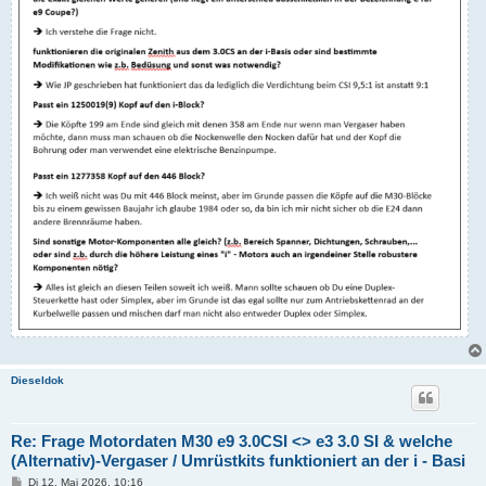
Dieseldok
Re: Frage Motordaten M30 e9 3.0CSI <> e3 3.0 SI & welche
(Alternativ)-Vergaser / Umrüstkits funktioniert an der i - Basi
B
Di 12. Mai 2026, 10:16