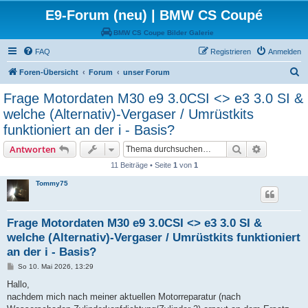
E9-Forum (neu) | BMW CS Coupé
BMW CS Coupe Bilder Galerie
FAQ
Registrieren
Anmelden
S
Foren-Übersicht
Forum
unser Forum
u
Frage Motordaten M30 e9 3.0CSI <> e3 3.0 SI &
c
welche (Alternativ)-Vergaser / Umrüstkits
h
funktioniert an der i - Basis?
e
Suche
Erweiterte
Antworten
11 Beiträge • Seite
1
von
1
Tommy75
Frage Motordaten M30 e9 3.0CSI <> e3 3.0 SI &
welche (Alternativ)-Vergaser / Umrüstkits funktioniert
an der i - Basis?
B
So 10. Mai 2026, 13:29
e
i
Hallo,
t
nachdem mich nach meiner aktuellen Motorreparatur (nach
r
a