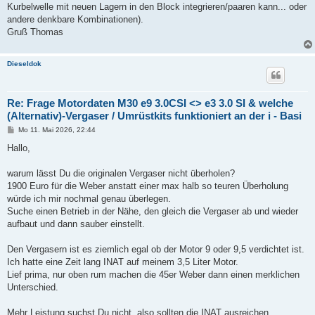
Kurbelwelle mit neuen Lagern in den Block integrieren/paaren kann... oder
andere denkbare Kombinationen).
Gruß Thomas
Dieseldok
Re: Frage Motordaten M30 e9 3.0CSI <> e3 3.0 SI & welche
(Alternativ)-Vergaser / Umrüstkits funktioniert an der i - Basi
B
Mo 11. Mai 2026, 22:44
e
i
Hallo,
t
r
a
warum lässt Du die originalen Vergaser nicht überholen?
g
1900 Euro für die Weber anstatt einer max halb so teuren Überholung
würde ich mir nochmal genau überlegen.
Suche einen Betrieb in der Nähe, den gleich die Vergaser ab und wieder
aufbaut und dann sauber einstellt.
Den Vergasern ist es ziemlich egal ob der Motor 9 oder 9,5 verdichtet ist.
Ich hatte eine Zeit lang INAT auf meinem 3,5 Liter Motor.
Lief prima, nur oben rum machen die 45er Weber dann einen merklichen
Unterschied.
Mehr Leistung suchst Du nicht, also sollten die INAT ausreichen.