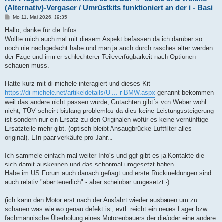
(Alternativ)-Vergaser / Umrüstkits funktioniert an der i - Basi
B
Mo 11. Mai 2026, 19:35
e
i
Hallo, danke für die Infos.
t
Wollte mich auch mal mit diesem Aspekt befassen da ich darüber so
r
a
noch nie nachgedacht habe und man ja auch durch rasches älter werden
g
der Fzge und immer schlechterer Teileverfügbarkeit nach Optionen
schauen muss.
Hatte kurz mit di-michele interagiert und dieses Kit
https://di-michele.net/artikeldetails/U ... r-BMW.aspx
genannt bekommen
weil das andere nicht passen würde; Gutachten gibt´s von Weber wohl
nicht; TÜV scheint bislang problemlos da dies keine Leistungssteigerung
ist sondern nur ein Ersatz zu den Originalen wofür es keine vernünftige
Ersatzteile mehr gibt. (optisch bleibt Ansaugbrücke Luftfilter alles
original). EIn paar verkäufe pro Jahr...
Ich sammele einfach mal weiter Info´s und ggf gibt es ja Kontakte die
sich damit auskennen und das schonmal umgesetzt haben.
Habe im US Forum auch danach gefragt und erste Rückmeldungen sind
auch relativ "abenteuerlich" - aber scheinbar umgesetzt:-)
(ich kann den Motor erst nach der Ausfahrt wieder ausbauen um zu
schauen was wie wo genau defekt ist; evtl. reicht ein neues Lager bzw
fachmännische Überholung eines Motorenbauers der die/oder eine andere