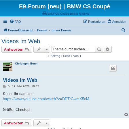
E9-Forum (neu) | BMW CS Coupé
BMW CS Coupe Bilder Galerie
FAQ
Registrieren
Anmelden
S
Foren-Übersicht
Forum
unser Forum
u
Videos im Web
c
Suche
Erweiterte
Antworten
h
1 Beitrag • Seite
1
von
1
e
Christoph, Bonn
Videos im Web
B
So 17. Mai 2026, 18:45
e
i
Kennt Ihr das hier:
t
https://www.youtube.com/watch?v=DDTrGwmX5oM
r
a
g
Grüße, Christoph
Antworten