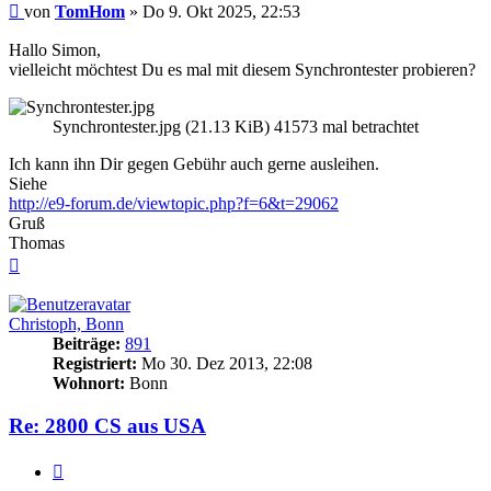
Beitrag
von
TomHom
»
Do 9. Okt 2025, 22:53
Hallo Simon,
vielleicht möchtest Du es mal mit diesem Synchrontester probieren?
Synchrontester.jpg (21.13 KiB) 41573 mal betrachtet
Ich kann ihn Dir gegen Gebühr auch gerne ausleihen.
Siehe
http://e9-forum.de/viewtopic.php?f=6&t=29062
Gruß
Thomas
Nach
oben
Christoph, Bonn
Beiträge:
891
Registriert:
Mo 30. Dez 2013, 22:08
Wohnort:
Bonn
Re: 2800 CS aus USA
Zitieren