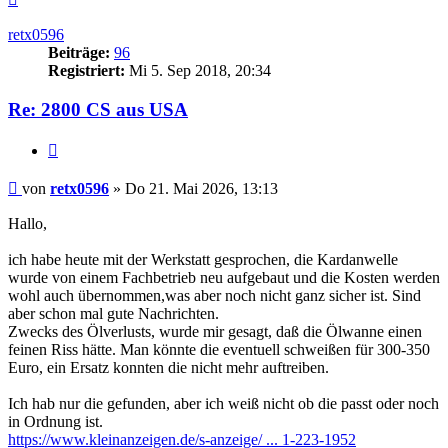
oben
retx0596
Beiträge:
96
Registriert:
Mi 5. Sep 2018, 20:34
Re: 2800 CS aus USA
Zitieren
Beitrag
von
retx0596
»
Do 21. Mai 2026, 13:13
Hallo,
ich habe heute mit der Werkstatt gesprochen, die Kardanwelle
wurde von einem Fachbetrieb neu aufgebaut und die Kosten werden
wohl auch übernommen,was aber noch nicht ganz sicher ist. Sind
aber schon mal gute Nachrichten.
Zwecks des Ölverlusts, wurde mir gesagt, daß die Ölwanne einen
feinen Riss hätte. Man könnte die eventuell schweißen für 300-350
Euro, ein Ersatz konnten die nicht mehr auftreiben.
Ich hab nur die gefunden, aber ich weiß nicht ob die passt oder noch
in Ordnung ist.
https://www.kleinanzeigen.de/s-anzeige/ ... 1-223-1952