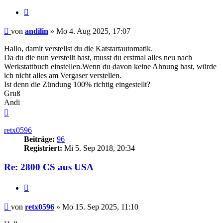
Zitieren
Beitrag
von
andilin
»
Mo 4. Aug 2025, 17:07
Hallo, damit verstellst du die Katstartautomatik.
Da du die nun verstellt hast, musst du erstmal alles neu nach
Werkstattbuch einstellen.Wenn du davon keine Ahnung hast, würde
ich nicht alles am Vergaser verstellen.
Ist denn die Zündung 100% richtig eingestellt?
Gruß
Andi
Nach
oben
retx0596
Beiträge:
96
Registriert:
Mi 5. Sep 2018, 20:34
Re: 2800 CS aus USA
Zitieren
Beitrag
von
retx0596
»
Mo 15. Sep 2025, 11:10