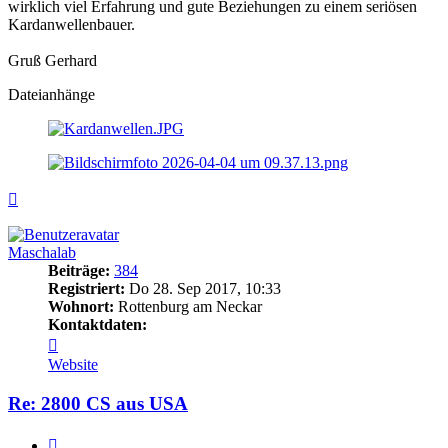
wirklich viel Erfahrung und gute Beziehungen zu einem seriösen
Kardanwellenbauer.
Gruß Gerhard
Dateianhänge
Nach
oben
Maschalab
Beiträge:
384
Registriert:
Do 28. Sep 2017, 10:33
Wohnort:
Rottenburg am Neckar
Kontaktdaten:
Kontaktdaten
von
Website
Maschalab
Re: 2800 CS aus USA
Zitieren