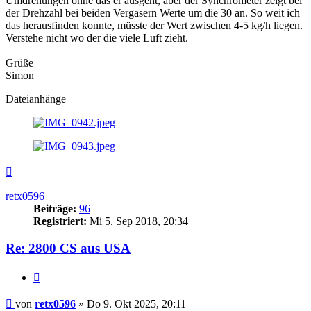
Umdrehungen ohne das er ausgeht, aber der Synchrometer zeigt bei
der Drehzahl bei beiden Vergasern Werte um die 30 an. So weit ich
das herausfinden konnte, müsste der Wert zwischen 4-5 kg/h liegen.
Verstehe nicht wo der die viele Luft zieht.
Grüße
Simon
Dateianhänge
Nach
oben
retx0596
Beiträge:
96
Registriert:
Mi 5. Sep 2018, 20:34
Re: 2800 CS aus USA
Zitieren
Beitrag
von
retx0596
»
Do 9. Okt 2025, 20:11