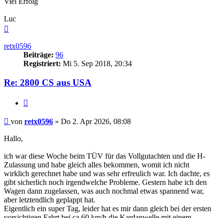
Viel Erfolg
Luc
Nach
oben
retx0596
Beiträge:
96
Registriert:
Mi 5. Sep 2018, 20:34
Re: 2800 CS aus USA
Zitieren
Beitrag
von
retx0596
»
Do 2. Apr 2026, 08:08
Hallo,
ich war diese Woche beim TÜV für das Vollgutachten und die H-
Zulassung und habe gleich alles bekommen, womit ich nicht
wirklich gerechnet habe und was sehr erfreulich war. Ich dachte, es
gibt sicherlich noch irgendwelche Probleme. Gestern habe ich den
Wagen dann zugelassen, was auch nochmal etwas spannend war,
aber letztendlich geplappt hat.
Eigentlich ein super Tag, leider hat es mir dann gleich bei der ersten
vorsichtigen Fahrt bei ca 60 km/h die Kardanwelle mit einem