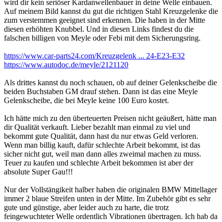
wird dir kein seriöser Kardanwellenbauer in deine Welle einbauen.
Auf meinem Bild kannst du gut die richtigen Stahl Kreuzgelenke die
zum verstemmen geeignet sind erkennen. Die haben in der Mitte
diesen erhöhten Knubbel. Und in diesen Links findest du die
falschen billigen von Meyle oder Febi mit dem Sicherungsring.
https://www.car-parts24.com/Kreuzgelenk ... 24-E23-E32
https://www.autodoc.de/meyle/2121120
Als drittes kannst du noch schauen, ob auf deiner Gelenkscheibe die
beiden Buchstaben GM drauf stehen. Dann ist das eine Meyle
Gelenkscheibe, die bei Meyle keine 100 Euro kostet.
Ich hätte mich zu den überteuerten Preisen nicht geäußert, hätte man
dir Qualität verkauft. Lieber bezahlt man einmal zu viel und
bekommt gute Qualität, dann hast du nur etwas Geld verloren.
Wenn man billig kauft, dafür schlechte Arbeit bekommt, ist das
sicher nicht gut, weil man dann alles zweimal machen zu muss.
Teuer zu kaufen und schlechte Arbeit bekommen ist aber der
absolute Super Gau!!!
Nur der Vollstängikeit halber haben die originalen BMW Mittellager
immer 2 blaue Streifen unten in der Mitte. Im Zubehör gibt es sehr
gute und günstige, aber leider auch zu harte, die trotz
feingewuchteter Welle ordentlich Vibrationen übertragen. Ich hab da