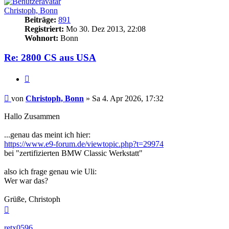
Christoph, Bonn
Beiträge:
891
Registriert:
Mo 30. Dez 2013, 22:08
Wohnort:
Bonn
Re: 2800 CS aus USA
Zitieren
Beitrag
von
Christoph, Bonn
»
Sa 4. Apr 2026, 17:32
Hallo Zusammen
...genau das meint ich hier:
https://www.e9-forum.de/viewtopic.php?t=29974
bei "zertifizierten BMW Classic Werkstatt"
also ich frage genau wie Uli:
Wer war das?
Grüße, Christoph
Nach
oben
retx0596