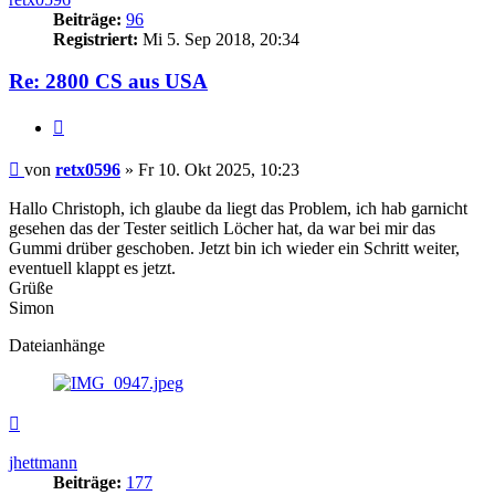
Beiträge:
96
Registriert:
Mi 5. Sep 2018, 20:34
Re: 2800 CS aus USA
Zitieren
Beitrag
von
retx0596
»
Fr 10. Okt 2025, 10:23
Hallo Christoph, ich glaube da liegt das Problem, ich hab garnicht
gesehen das der Tester seitlich Löcher hat, da war bei mir das
Gummi drüber geschoben. Jetzt bin ich wieder ein Schritt weiter,
eventuell klappt es jetzt.
Grüße
Simon
Dateianhänge
Nach
oben
jhettmann
Beiträge:
177