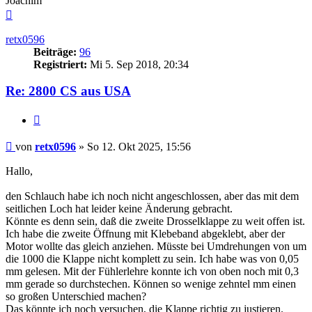
Joachim
Nach
oben
retx0596
Beiträge:
96
Registriert:
Mi 5. Sep 2018, 20:34
Re: 2800 CS aus USA
Zitieren
Beitrag
von
retx0596
»
So 12. Okt 2025, 15:56
Hallo,
den Schlauch habe ich noch nicht angeschlossen, aber das mit dem
seitlichen Loch hat leider keine Änderung gebracht.
Könnte es denn sein, daß die zweite Drosselklappe zu weit offen ist.
Ich habe die zweite Öffnung mit Klebeband abgeklebt, aber der
Motor wollte das gleich anziehen. Müsste bei Umdrehungen von um
die 1000 die Klappe nicht komplett zu sein. Ich habe was von 0,05
mm gelesen. Mit der Fühlerlehre konnte ich von oben noch mit 0,3
mm gerade so durchstechen. Können so wenige zehntel mm einen
so großen Unterschied machen?
Das könnte ich noch versuchen, die Klappe richtig zu justieren.