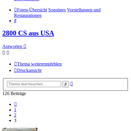
Foren-Übersicht
Sonstiges
Vorstellungen und
Restaurationen
Suche
2800 CS aus USA
Antworten
Thema weiterempfehlen
Druckansicht
Erweiterte
Suche
Suche
126 Beiträge
Vorherige
1
2
3