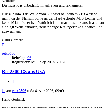
Vertrauens.
Du musst das unbedingt hinterfragen und reklamieren.
Nur zur Info. Die Welle vom 3,0 passt bei deinem ZF Getriebe
nicht, da der Flansch vorne an der Hardyscheibe M10 Löcher und
keine M12 Löcher hat. Natürlich kann man diesen Flansch auch an
eine 3,0 Welle anbauen, neue richtige Kreuzgelenke einbauen und
auswuchten.
Gruß Gerhard
Nach
oben
retx0596
Beiträge:
96
Registriert:
Mi 5. Sep 2018, 20:34
Re: 2800 CS aus USA
Zitieren
Beitrag
von
retx0596
»
Sa 4. Apr 2026, 09:09
Hallo Gerhard,
ich werde das definitiv reklamieren. Ich denke aber, daß die schon