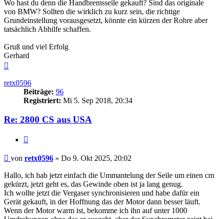
Wo hast du denn die Handbremsseile gekauft? Sind das originale
von BMW? Sollten die wirklich zu kurz sein, die richtige
Grundeinstellung vorausgesetzt, könnte ein kürzen der Rohre aber
tatsächlich Abhilfe schaffen.
Gruß und viel Erfolg
Gerhard
Nach
oben
retx0596
Beiträge:
96
Registriert:
Mi 5. Sep 2018, 20:34
Re: 2800 CS aus USA
Zitieren
Beitrag
von
retx0596
»
Do 9. Okt 2025, 20:02
Hallo, ich hab jetzt einfach die Ummantelung der Seile um einen cm
gekürzt, jetzt geht es, das Gewinde oben ist ja lang genug.
Ich wollte jetzt die Vergaser synchronisieren und habe dafür ein
Gerät gekauft, in der Hoffnung das der Motor dann besser läuft.
Wenn der Motor warm ist, bekomme ich ihn auf unter 1000