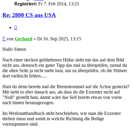
Registriert:
Fr 7. Feb 2014, 13:21
Re: 2800 CS aus USA
Zitieren
Beitrag
von
Gerhard
»
Di 16. Sep 2025, 13:15
Hallo Simon
Nach einer stecken gebliebenen Hülse sieht mir das auf dem Bild
nicht aus, dennoch ein guter Tipp das mal zu überprüfen, zumal du
die alten Seile ja nicht mehr hast, um zu überprüfen, ob die Hülsen
dort vielleicht fehlen.....
Hast du denn bereits mal die Bremstrommel auf die Achse gesteckt?
Mir sieht es eher danach aus, als dass du die Exzenter nicht auf
"Null" gestellt hast, damit wäre das Seil bereits etwas von vorne
nach hinten herausgezogen.
Im Werkstatthandbuch steht beschrieben, wie man die Exzenter
drehen muss und somit in welche Richtung die Beläge
vorzuspannen sind.