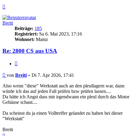
Nach
oben
Breiti
Beiträge:
185
Registriert:
Sa 6. Mai 2023, 17:16
Wohnort:
Mainz
Re: 2800 CS aus USA
Zitieren
Beitrag
von
Breiti
»
Di 7. Apr 2026, 17:41
Also wenn "diese" Werkstatt auch an den pleullagern war, dann
würde ich das auf jeden Fall prüfen bzw prüfen lassen....
Da hätte ich Angst dass mir irgendwann ein pleul durch das Motor
Gehäuse schaut....
Da scheinst du ja einen Volltreffer gelandet zu haben bei dieser
"Werkstatt"
Breiti
Nach