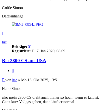
Grüße Simon
Dateianhänge
Nach
oben
luc
Beiträge:
51
Registriert:
Di 7. Jan 2020, 08:09
Re: 2800 CS aus USA
Zitieren
Beitrag
von
luc
»
Mo 13. Okt 2025, 13:51
Hallo Simon,
also mein 2800 CS dreht auch immer so hoch, wenn er kalt ist.
Ganz kurz Vollgas geben, dann läuft er normal.