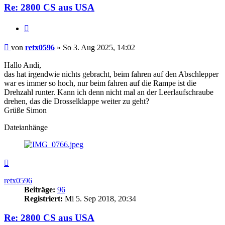
Re: 2800 CS aus USA
Zitieren
Beitrag
von
retx0596
»
So 3. Aug 2025, 14:02
Hallo Andi,
das hat irgendwie nichts gebracht, beim fahren auf den Abschlepper
war es immer so hoch, nur beim fahren auf die Rampe ist die
Drehzahl runter. Kann ich denn nicht mal an der Leerlaufschraube
drehen, das die Drosselklappe weiter zu geht?
Grüße Simon
Dateianhänge
Nach
oben
retx0596
Beiträge:
96
Registriert:
Mi 5. Sep 2018, 20:34
Re: 2800 CS aus USA