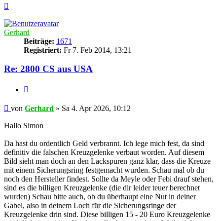
Nach
oben
Gerhard
Beiträge:
1671
Registriert:
Fr 7. Feb 2014, 13:21
Re: 2800 CS aus USA
Zitieren
Beitrag
von
Gerhard
»
Sa 4. Apr 2026, 10:12
Hallo Simon
Da hast du ordentlich Geld verbrannt. Ich lege mich fest, da sind
definitiv die falschen Kreuzgelenke verbaut worden. Auf diesem
Bild sieht man doch an den Lackspuren ganz klar, dass die Kreuze
mit einem Sicherungsring festgemacht wurden. Schau mal ob du
noch den Hersteller findest. Sollte da Meyle oder Febi drauf stehen,
sind es die billigen Kreuzgelenke (die dir leider teuer berechnet
wurden) Schau bitte auch, ob du überhaupt eine Nut in deiner
Gabel, also in deinem Loch für die Sicherungsringe der
Kreuzgelenke drin sind. Diese billigen 15 - 20 Euro Kreuzgelenke