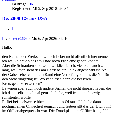
Beiträge:
96
Registriert:
Mi 5. Sep 2018, 20:34
Re: 2800 CS aus USA
Zitieren
Beitrag
von
retx0596
»
Mo 6. Apr 2026, 09:16
Hallo,
den Namen der Werkstatt will ich lieber nicht öffentlich hier nennen,
ich weiß nicht ob das am Ende noch Probleme geben könnte.
Aber die Schrauben sind wohl wirklich falsch, vielleicht auch zu
lang, weil man sieht das am Getriebe ein Stück abgeschabt ist. An
der Gabel sehe ich nur am Rand eine Vertiefung, ob das die Nut für
den Sicherungsring ist. Wo kann man denn die besseren
Kreuzgelenke erwerben?
Es waren aber auch noch andere Sachen die nicht gepasst haben, die
ich dann selbst nochmal gemacht habe, weil ich da nicht ewig
rumstreiten wollte.
Es lief beispielsweise überall unten das Öl raus. Ich habe dann
nochmal einen Ölwechsel gemacht und festgestellt das der Dichtring
im Ölfilter abgequetscht war. Die Druckplatte im Ölfilter hat gefehlt