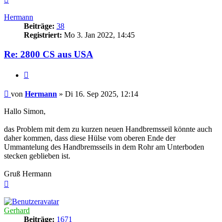
oben
Hermann
Beiträge:
38
Registriert:
Mo 3. Jan 2022, 14:45
Re: 2800 CS aus USA
Zitieren
Beitrag
von
Hermann
»
Di 16. Sep 2025, 12:14
Hallo Simon,
das Problem mit dem zu kurzen neuen Handbremsseil könnte auch
daher kommen, dass diese Hülse vom oberen Ende der
Ummantelung des Handbremsseils in dem Rohr am Unterboden
stecken geblieben ist.
Gruß Hermann
Nach
oben
Gerhard
Beiträge:
1671