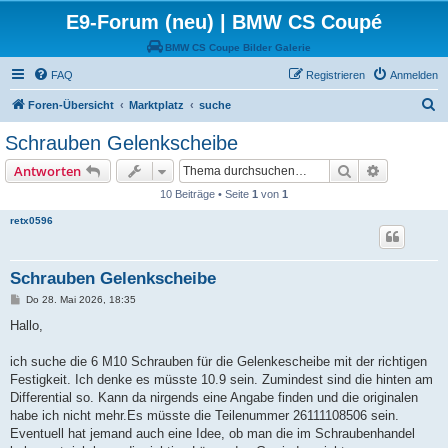
E9-Forum (neu) | BMW CS Coupé
BMW CS Coupe Bilder Galerie
FAQ
Registrieren
Anmelden
S
Foren-Übersicht
Marktplatz
suche
u
Schrauben Gelenkscheibe
c
Suche
Erweiterte
Antworten
h
10 Beiträge • Seite
1
von
1
e
retx0596
Schrauben Gelenkscheibe
B
Do 28. Mai 2026, 18:35
e
i
Hallo,
t
r
a
ich suche die 6 M10 Schrauben für die Gelenkescheibe mit der richtigen
g
Festigkeit. Ich denke es müsste 10.9 sein. Zumindest sind die hinten am
Differential so. Kann da nirgends eine Angabe finden und die originalen
habe ich nicht mehr.Es müsste die Teilenummer 26111108506 sein.
Eventuell hat jemand auch eine Idee, ob man die im Schraubenhandel