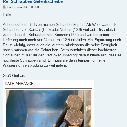
Re: Schrauben Gelenkscheibe
B
Do 25. Jun 2026, 08:58
e
i
Hallo
t
r
a
Anbei noch ein Bild von meinen Schraubenköpfen. Ab Werk waren die
g
Schrauben von Kamax (10.9) oder Verbus (10.9) verbaut. Bis zuletzt
waren dann die Schrauben von Boesner (12.9) und wie bei deiner
Lieferung auch noch von Verbus mit 12.9 erhältlich. Als Ergänzung noch:
Es ist wichtig, dass auch die Muttern mindestens die selbe Festigkeit
haben müssen wie die Schrauben. Beim verzinken dieser hochfesten
Schrauben müsst Ihr den Verzinker unbedingt darauf hinweisen, dass es
hochfeste Schrauben sind. Er muss sie dann tempern um eine
Wasserstoffversprödung zu verhindern.
Gruß Gerhard
DATEIANHÄNGE