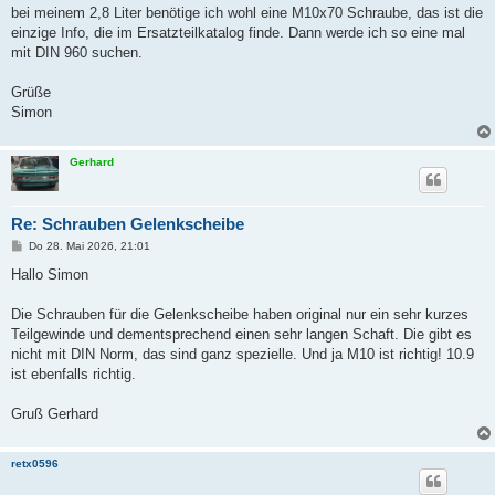
a
bei meinem 2,8 Liter benötige ich wohl eine M10x70 Schraube, das ist die
g
einzige Info, die im Ersatzteilkatalog finde. Dann werde ich so eine mal
mit DIN 960 suchen.
Grüße
Simon
Gerhard
Re: Schrauben Gelenkscheibe
B
Do 28. Mai 2026, 21:01
e
i
Hallo Simon
t
r
a
Die Schrauben für die Gelenkscheibe haben original nur ein sehr kurzes
g
Teilgewinde und dementsprechend einen sehr langen Schaft. Die gibt es
nicht mit DIN Norm, das sind ganz spezielle. Und ja M10 ist richtig! 10.9
ist ebenfalls richtig.
Gruß Gerhard
retx0596