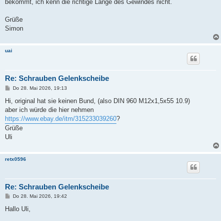
bekommt, ich kenn die richtige Länge des Gewindes nicht.
Grüße
Simon
uai
Re: Schrauben Gelenkscheibe
B
Do 28. Mai 2026, 19:13
e
i
Hi, original hat sie keinen Bund, (also DIN 960 M12x1,5x55 10.9)
t
aber ich würde die hier nehmen
r
a
https://www.ebay.de/itm/315233039260
?
g
Grüße
Uli
retx0596
Re: Schrauben Gelenkscheibe
B
Do 28. Mai 2026, 19:42
e
i
Hallo Uli,
t
r