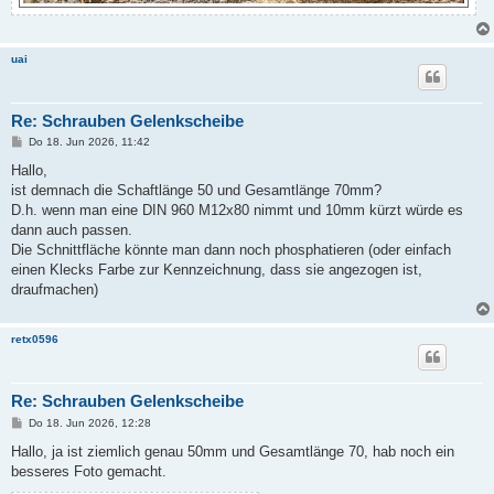
uai
Re: Schrauben Gelenkscheibe
B
Do 18. Jun 2026, 11:42
e
i
Hallo,
t
ist demnach die Schaftlänge 50 und Gesamtlänge 70mm?
r
a
D.h. wenn man eine DIN 960 M12x80 nimmt und 10mm kürzt würde es
g
dann auch passen.
Die Schnittfläche könnte man dann noch phosphatieren (oder einfach
einen Klecks Farbe zur Kennzeichnung, dass sie angezogen ist,
draufmachen)
retx0596
Re: Schrauben Gelenkscheibe
B
Do 18. Jun 2026, 12:28
e
i
Hallo, ja ist ziemlich genau 50mm und Gesamtlänge 70, hab noch ein
t
besseres Foto gemacht.
r
a