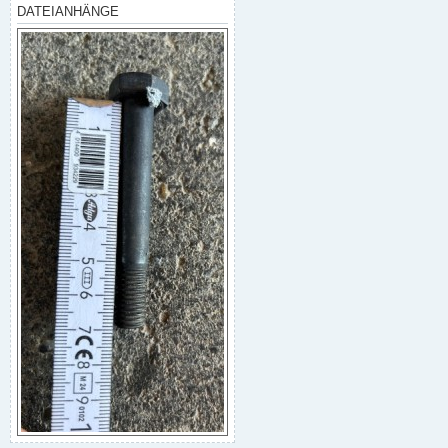
g
DATEIANHÄNGE