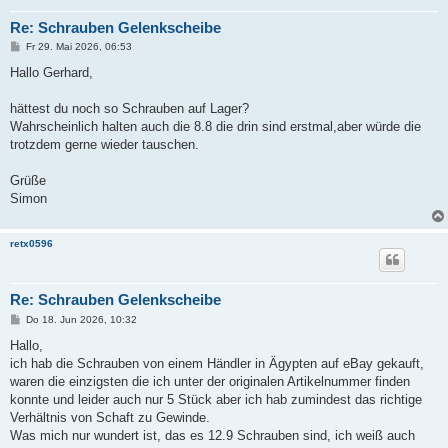
Re: Schrauben Gelenkscheibe
B
Fr 29. Mai 2026, 06:53
e
i
Hallo Gerhard,
t
r
a
hättest du noch so Schrauben auf Lager?
g
Wahrscheinlich halten auch die 8.8 die drin sind erstmal,aber würde die
trotzdem gerne wieder tauschen.
Grüße
Simon
retx0596
Re: Schrauben Gelenkscheibe
B
Do 18. Jun 2026, 10:32
e
i
Hallo,
t
ich hab die Schrauben von einem Händler in Ägypten auf eBay gekauft,
r
a
waren die einzigsten die ich unter der originalen Artikelnummer finden
g
konnte und leider auch nur 5 Stück aber ich hab zumindest das richtige
Verhältnis von Schaft zu Gewinde.
Was mich nur wundert ist, das es 12.9 Schrauben sind, ich weiß auch