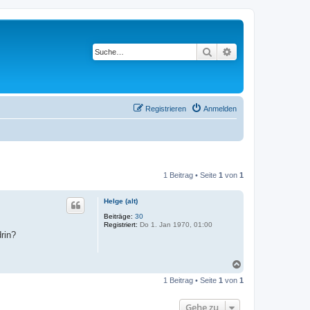
Suche
Erweiterte Suche
Registrieren
Anmelden
1 Beitrag • Seite
1
von
1
Helge (alt)
Beiträge:
30
Registriert:
Do 1. Jan 1970, 01:00
rin?
N
a
1 Beitrag • Seite
1
von
1
c
h
o
Gehe zu