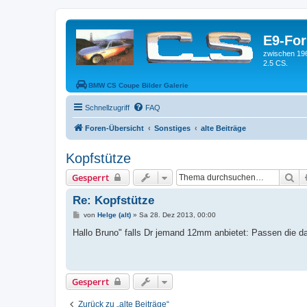
E9-Fo
zwischen 19
2.5 CS.
BMW CS Coupe Bilder Galerie
Schnellzugriff
FAQ
Foren-Übersicht
Sonstiges
alte Beiträge
Kopfstütze
Su
Gesperrt
Re: Kopfstütze
B
von
Helge (alt)
»
Sa 28. Dez 2013, 00:00
e
i
Hallo Bruno" falls Dr jemand 12mm anbietet: Passen die da
t
r
a
g
Gesperrt
Zurück zu „alte Beiträge“