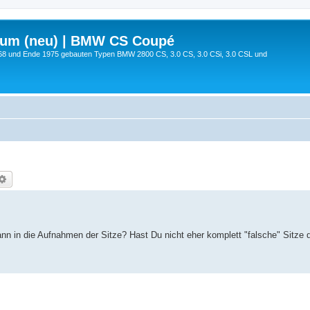
rum (neu) | BMW CS Coupé
68 und Ende 1975 gebauten Typen BMW 2800 CS, 3.0 CS, 3.0 CSi, 3.0 CSL und
che
Erweiterte Suche
nn in die Aufnahmen der Sitze? Hast Du nicht eher komplett "falsche" Sitze d