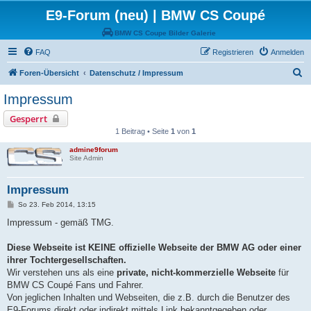
E9-Forum (neu) | BMW CS Coupé
BMW CS Coupe Bilder Galerie
FAQ
Registrieren
Anmelden
S
Foren-Übersicht
Datenschutz / Impressum
u
Impressum
c
Gesperrt
h
1 Beitrag • Seite
1
von
1
e
admine9forum
Site Admin
Impressum
B
So 23. Feb 2014, 13:15
e
i
Impressum - gemäß TMG.
t
r
a
Diese Webseite ist KEINE offizielle Webseite der BMW AG oder einer
g
ihrer Tochtergesellschaften.
Wir verstehen uns als eine
private, nicht-kommerzielle Webseite
für
BMW CS Coupé Fans und Fahrer.
Von jeglichen Inhalten und Webseiten, die z.B. durch die Benutzer des
E9-Forums direkt oder indirekt mittels Link bekanntgegeben oder