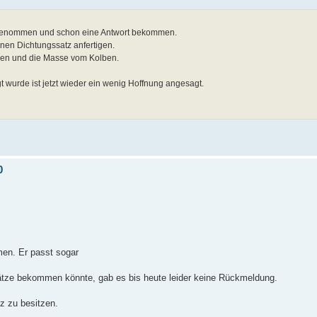
fgenommen und schon eine Antwort bekommen.
inen Dichtungssatz anfertigen.
den und die Masse vom Kolben.
 wurde ist jetzt wieder ein wenig Hoffnung angesagt.
0
en. Er passt sogar
sätze bekommen könnte, gab es bis heute leider keine Rückmeldung.
tz zu besitzen.