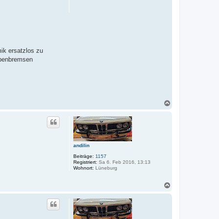
e
n
ik ersatzlos zu
ibenbremsen
N
a
c
h
o
b
e
andilin
n
Beiträge:
1157
Registriert:
Sa 6. Feb 2016, 13:13
Wohnort:
Lüneburg
N
a
c
h
o
b