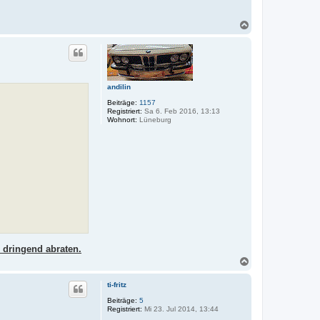
N
a
c
h
o
b
e
andilin
n
Beiträge:
1157
Registriert:
Sa 6. Feb 2016, 13:13
Wohnort:
Lüneburg
 dringend abraten.
N
a
c
ti-fritz
h
o
Beiträge:
5
Registriert:
Mi 23. Jul 2014, 13:44
b