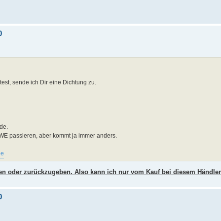
0
st, sende ich Dir eine Dichtung zu.
de.
e WE passieren, aber kommt ja immer anders.
5e
n oder zurückzugeben. Also kann ich nur vom Kauf bei diesem Händler
0