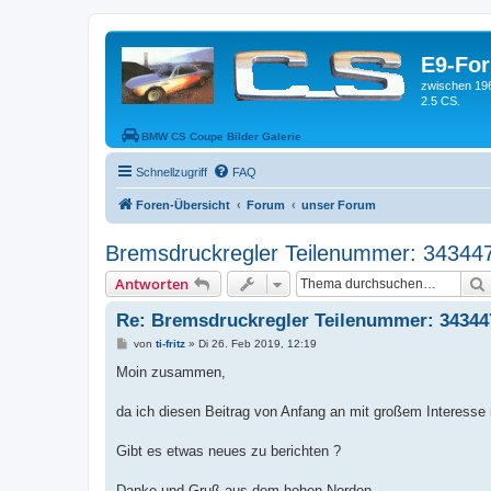
E9-Fo
zwischen 19
2.5 CS.
BMW CS Coupe Bilder Galerie
Schnellzugriff
FAQ
Foren-Übersicht
Forum
unser Forum
Bremsdruckregler Teilenummer: 34344
Antworten
Re: Bremsdruckregler Teilenummer: 34344
B
von
ti-fritz
»
Di 26. Feb 2019, 12:19
e
i
Moin zusammen,
t
r
a
da ich diesen Beitrag von Anfang an mit großem Interesse 
g
Gibt es etwas neues zu berichten ?
Danke und Gruß aus dem hohen Norden