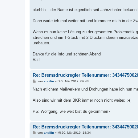
t
r
a
okehhh... der Name ist eigentlich seit Jahrzehnten bekannt
g
Dann warte ich mal weiter mit und kümmere mich in der Zw
Wenn es nun keine Lösung zu der gesamten Problematik ge
streichen und ein T-Stück mit 2 Druckminderern einzuset
umbauen.
Danke für die Info und schönen Abend
Ralf
Re: Bremsdruckregler Teilenummer: 3434475002
B
von
andilin
»
Di 5. Mär 2019, 06:48
e
i
Nach etlichem Mailverkehr und Drohungen habe ich nun me
t
r
a
Also sind wir mit dem BKR immer noch nicht weiter. :-(
g
PS: Wolfgang, wie weit bist du gekommen?
Re: Bremsdruckregler Teilenummer: 3434475002
B
von
andilin
»
Mi 20. Mär 2019, 18:34
e