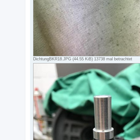
DichtungBKR18.JPG (44.55 KiB) 13738 mal betrachtet