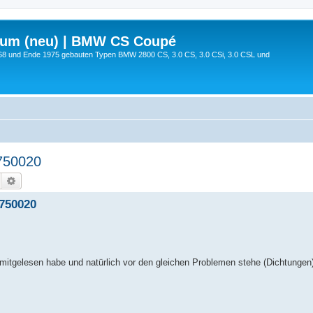
rum (neu) | BMW CS Coupé
68 und Ende 1975 gebauten Typen BMW 2800 CS, 3.0 CS, 3.0 CSi, 3.0 CSL und
750020
Suche
Erweiterte Suche
750020
mitgelesen habe und natürlich vor den gleichen Problemen stehe (Dichtungen)