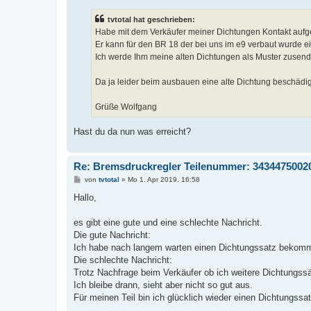
i
t
tvtotal hat geschrieben:
r
a
Habe mit dem Verkäufer meiner Dichtungen Kontakt au
g
Er kann für den BR 18 der bei uns im e9 verbaut wurde e
Ich werde Ihm meine alten Dichtungen als Muster zusen
Da ja leider beim ausbauen eine alte Dichtung beschädigt
Grüße Wolfgang
Hast du da nun was erreicht?
Re: Bremsdruckregler Teilenummer: 3434475002
B
von
tvtotal
»
Mo 1. Apr 2019, 16:58
e
i
Hallo,
t
r
a
es gibt eine gute und eine schlechte Nachricht.
g
Die gute Nachricht:
Ich habe nach langem warten einen Dichtungssatz bekomm
Die schlechte Nachricht:
Trotz Nachfrage beim Verkäufer ob ich weitere Dichtungs
Ich bleibe drann, sieht aber nicht so gut aus.
Für meinen Teil bin ich glücklich wieder einen Dichtungssa