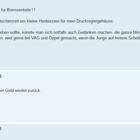
 für Bremsenteile !?
ischenzeit um kleine Honbürsten für mein Druckreglergehäuse.
ben sollte, könnte man sich notfalls auch Gedanken machen, die ganze Mim
zen, wird gerne bei VAG und Oppel gemacht, wenn die Jungs auf hintere Sche
0
in Geld wieder zurück.
0