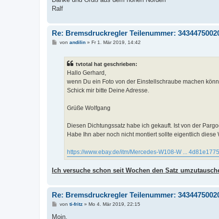
Ralf
Re: Bremsdruckregler Teilenummer: 3434475002
B
von
andilin
»
Fr 1. Mär 2019, 14:42
e
i
t
tvtotal hat geschrieben:
r
a
Hallo Gerhard,
g
wenn Du ein Foto von der Einstellschraube machen könnte
Schick mir bitte Deine Adresse.
Grüße Wolfgang
Diesen Dichtungssatz habe ich gekauft. Ist von der Pargo
Habe Ihn aber noch nicht montiert sollte eigentlich dies
https://www.ebay.de/itm/Mercedes-W108-W ... 4d81e177
Ich versuche schon seit Wochen den Satz umzutausche
Re: Bremsdruckregler Teilenummer: 3434475002
B
von
ti-fritz
»
Mo 4. Mär 2019, 22:15
e
i
Moin,