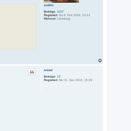
e
andilin
n
Beiträge:
1157
Registriert:
Sa 6. Feb 2016, 13:13
Wohnort:
Lüneburg
N
a
c
tvtotal
h
o
Beiträge:
15
Registriert:
Mo 31. Dez 2018, 15:29
b
e
n