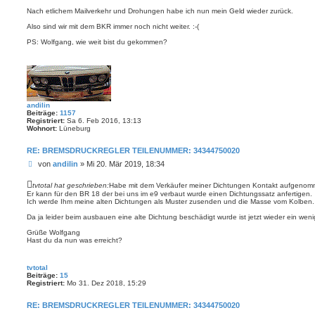
i
Nach etlichem Mailverkehr und Drohungen habe ich nun mein Geld wieder zurück.
t
Also sind wir mit dem BKR immer noch nicht weiter. :-(
r
a
PS: Wolfgang, wie weit bist du gekommen?
g
andilin
Beiträge:
1157
Registriert:
Sa 6. Feb 2016, 13:13
Wohnort:
Lüneburg
RE: BREMSDRUCKREGLER TEILENUMMER: 34344750020
B
von
andilin
»
Mi 20. Mär 2019, 18:34
e
i
tvtotal hat geschrieben:
Habe mit dem Verkäufer meiner Dichtungen Kontakt aufgeno
t
Er kann für den BR 18 der bei uns im e9 verbaut wurde einen Dichtungssatz anfertigen.
Ich werde Ihm meine alten Dichtungen als Muster zusenden und die Masse vom Kolben.
r
a
Da ja leider beim ausbauen eine alte Dichtung beschädigt wurde ist jetzt wieder ein we
g
Grüße Wolfgang
Hast du da nun was erreicht?
tvtotal
Beiträge:
15
Registriert:
Mo 31. Dez 2018, 15:29
RE: BREMSDRUCKREGLER TEILENUMMER: 34344750020