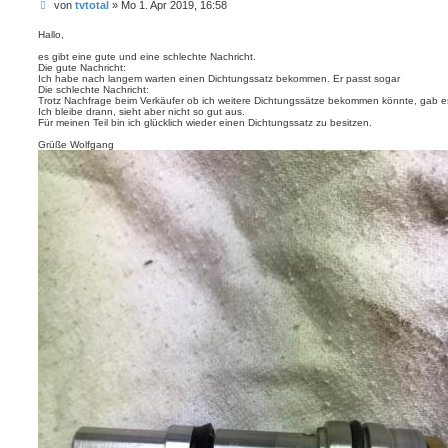
B
von
tvtotal
»
Mo 1. Apr 2019, 16:58
e
i
Hallo,
t
es gibt eine gute und eine schlechte Nachricht.
r
Die gute Nachricht:
a
Ich habe nach langem warten einen Dichtungssatz bekommen. Er passt sogar
g
Die schlechte Nachricht:
Trotz Nachfrage beim Verkäufer ob ich weitere Dichtungssätze bekommen könnte, gab es
Ich bleibe drann, sieht aber nicht so gut aus.
Für meinen Teil bin ich glücklich wieder einen Dichtungssatz zu besitzen.
Grüße Wolfgang