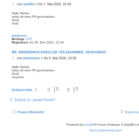
B
von
andilin
»
Do 7. Mai 2026, 16:43
e
i
Hallo Stefan,
habe dir eine PN geschrieben.
t
Gruß
r
Andi
a
g
jhettmann
Beiträge:
177
Registriert:
So 26. Dez 2021, 11:45
RE: BREMSDRUCKREGLER TEILENUMMER: 34344750020
B
von
jhettmann
»
Sa 9. Mai 2026, 19:58
e
i
Hallo Stefan,
habe dir eine PN geschrieben.
t
Gruß
r
Joachim
a
g
Antworten
Zurück zu „unser Forum“
Foren-Übersicht
Impress
Powered by
phpBB
® Forum Software © phpBB Lim
Nutzungsbedingungen