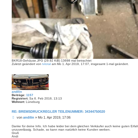
BKR18-Gehäuse.JPG (29.92 KiB) 13698 mal betrachtet
Zuletzt geändert von
tvtotal
am Mo 1. Apr 2019, 17:07, insgesamt 1-mal geändert.
andilin
Beiträge:
1157
Registriert:
Sa 6. Feb 2016, 13:13
Wohnort:
Lüneburg
RE: BREMSDRUCKREGLER TEILENUMMER: 34344750020
B
von
andilin
»
Mo 1. Apr 2019, 17:06
e
i
Danke für deine Info. Ich habe leider bei dem gleichen Verkäufer auch keine guten Erfa
unzuverlässig. Schade, so kann man natürlich keine Kunden werben.
t
Gruß
r
Andi