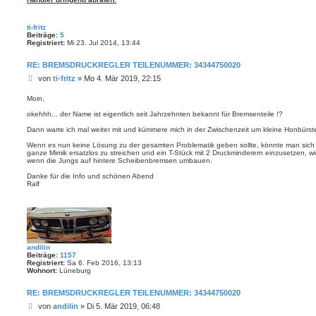
ti-fritz
Beiträge:
5
Registriert:
Mi 23. Jul 2014, 13:44
RE: BREMSDRUCKREGLER TEILENUMMER: 34344750020
B
von
ti-fritz
»
Mo 4. Mär 2019, 22:15
e
i
Moin,
t
okehhh... der Name ist eigentlich seit Jahrzehnten bekannt für Bremsenteile !?
r
a
Dann warte ich mal weiter mit und kümmere mich in der Zwischenzeit um kleine Honbürst
g
Wenn es nun keine Lösung zu der gesamten Problematik geben sollte, könnte man sich
ganze Mimik ersatzlos zu streichen und ein T-Stück mit 2 Druckminderern einzusetzen, 
wenn die Jungs auf hintere Scheibenbremsen umbauen.
Danke für die Info und schönen Abend
Ralf
andilin
Beiträge:
1157
Registriert:
Sa 6. Feb 2016, 13:13
Wohnort:
Lüneburg
RE: BREMSDRUCKREGLER TEILENUMMER: 34344750020
B
von
andilin
»
Di 5. Mär 2019, 06:48
e