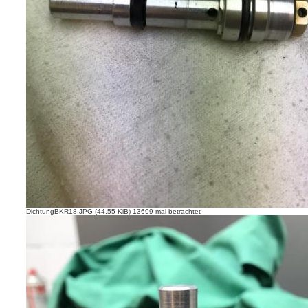
DichtungBKR18.JPG (44.55 KiB) 13699 mal betrachtet