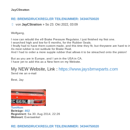
a
g
JayCStratton
RE: BREMSDRUCKREGLER TEILENUMMER: 34344750020
B
von
JayCStratton
»
So 23. Okt 2022, 03:09
e
i
Wolfgang,
t
I now can rebuild the e9 Brake Pressure Regulator, I just finished my first one.
r
I searched high and low for 6 months, for the Rubber Seals.
a
I finally had to have them custom made, and this time they fit, but theywere are hard to in
g
As most rubber is not sutibule for Brake Fluid.
And I had to order a more supple rubber that allows it to be streached onto the piston!
But as you are in Europe, and I am in the USA in CA.
I have yet to add this as a New Item on my Website.
My NEW Website, Link :
https://www.jaysbmwparts.com
Send me an e-mail
Best, Jay
TomHom
Beiträge:
462
Registriert:
Sa 30. Aug 2014, 22:26
Wohnort:
Everswinkel
RE: BREMSDRUCKREGLER TEILENUMMER: 34344750020