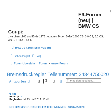
E9-Forum
(neu) |
BMW CS
Coupé
zwischen 1968 und Ende 1975 gebauten Typen BMW 2800 CS, 3.0 CS, 3.0 CSi,
3.0 CSL und 2.5 CS.
BMW CS Coupe Bilder Galerie
Schnellzugriff
FAQ
Foren-Übersicht
Forum
unser Forum
Bremsdruckregler Teilenummer: 34344750020
Suche
Erweiterte Suche
Antworten
ti-fritz
Beiträge:
5
Registriert:
Mi 23. Jul 2014, 13:44
RE: BREMSDRUCKREGLER TEILENUMMER: 34344750020