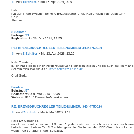
B
von
TomHom
»
Mo 13. Apr 2026, 09:01
e
i
Hallo,
hat sich in der Zwischenzeit eine Bezugsquelle für die Kolbendichtringe aufgetan?
t
Gruß
r
Thomas
a
g
S.Schäfer
Beiträge:
23
Registriert:
Sa 20. Dez 2014, 17:55
RE: BREMSDRUCKREGLER TEILENUMMER: 34344750020
B
von
S.Schäfer
»
Mo 13. Apr 2026, 13:29
e
i
Hallo TomHom,
ja, ich habe diese schon vor geraumer Zeit Herstellen lassen und sie auch im Forum ang
t
Schreib mich mal direkt an:
stschaefer@rz-online.de
r
a
Gruß Stefan
g
Reinhold
Beiträge:
57
Registriert:
Sa 8. Mär 2014, 09:45
Wohnort:
82467 Garmisch-Partenkirchen
RE: BREMSDRUCKREGLER TEILENUMMER: 34344750020
B
von
Reinhold
»
Mo 4. Mai 2026, 17:13
e
i
Hallo E9 Gemeinde,
da ich auch noch zu meinem E9 eine Pagode besitze die wie ich meine rein optisch zum
t
habe ich mich bei der Fa. SLS schlau gemacht. Die haben den BDR überholt auf Lager. 
r
werden ob der auch in den E9 passt.
a