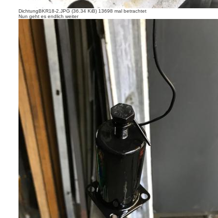
DichtungBKR18-2.JPG (36.34 KiB) 13698 mal betrachtet
Nun geht es endlich weiter