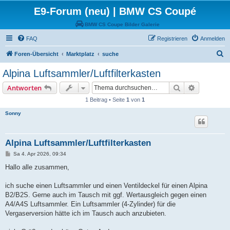
E9-Forum (neu) | BMW CS Coupé
BMW CS Coupe Bilder Galerie
FAQ
Registrieren
Anmelden
S
Foren-Übersicht
Marktplatz
suche
u
Alpina Luftsammler/Luftfilterkasten
c
Suche
Erweiterte
Antworten
h
1 Beitrag • Seite
1
von
1
e
Sonny
Alpina Luftsammler/Luftfilterkasten
B
Sa 4. Apr 2026, 09:34
e
i
Hallo alle zusammen,
t
r
a
ich suche einen Luftsammler und einen Ventildeckel für einen Alpina
g
B2/B2S. Gerne auch im Tausch mit ggf. Wertausgleich gegen einen
A4/A4S Luftsammler. Ein Luftsammler (4-Zylinder) für die
Vergaserversion hätte ich im Tausch auch anzubieten.