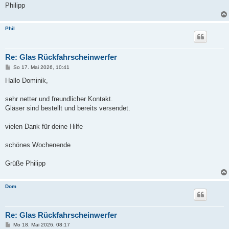
Philipp
Phil
Re: Glas Rückfahrscheinwerfer
B
So 17. Mai 2026, 10:41
e
i
Hallo Dominik,
t
r
a
sehr netter und freundlicher Kontakt.
g
Gläser sind bestellt und bereits versendet.
vielen Dank für deine Hilfe
schönes Wochenende
Grüße Philipp
Dom
Re: Glas Rückfahrscheinwerfer
B
Mo 18. Mai 2026, 08:17