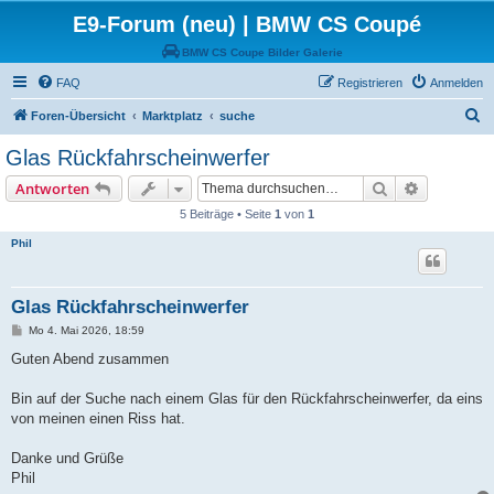
E9-Forum (neu) | BMW CS Coupé
BMW CS Coupe Bilder Galerie
FAQ
Registrieren
Anmelden
S
Foren-Übersicht
Marktplatz
suche
u
Glas Rückfahrscheinwerfer
c
Suche
Erweiterte
Antworten
h
5 Beiträge • Seite
1
von
1
e
Phil
Glas Rückfahrscheinwerfer
B
Mo 4. Mai 2026, 18:59
e
i
Guten Abend zusammen
t
r
a
Bin auf der Suche nach einem Glas für den Rückfahrscheinwerfer, da eins
g
von meinen einen Riss hat.
Danke und Grüße
Phil