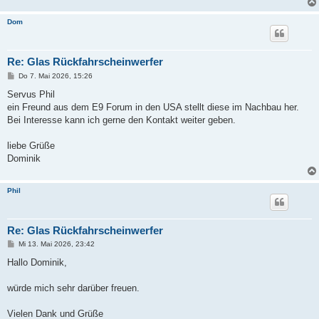
Dom
Re: Glas Rückfahrscheinwerfer
B
Do 7. Mai 2026, 15:26
e
i
Servus Phil
t
ein Freund aus dem E9 Forum in den USA stellt diese im Nachbau her.
r
a
Bei Interesse kann ich gerne den Kontakt weiter geben.
g
liebe Grüße
Dominik
Phil
Re: Glas Rückfahrscheinwerfer
B
Mi 13. Mai 2026, 23:42
e
i
Hallo Dominik,
t
r
a
würde mich sehr darüber freuen.
g
Vielen Dank und Grüße