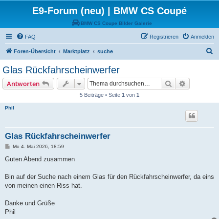
E9-Forum (neu) | BMW CS Coupé
BMW CS Coupe Bilder Galerie
FAQ
Registrieren
Anmelden
S
Foren-Übersicht
Marktplatz
suche
u
Glas Rückfahrscheinwerfer
c
Suche
Erweiterte
Antworten
h
5 Beiträge • Seite
1
von
1
e
Phil
Glas Rückfahrscheinwerfer
B
Mo 4. Mai 2026, 18:59
e
i
Guten Abend zusammen
t
r
a
Bin auf der Suche nach einem Glas für den Rückfahrscheinwerfer, da eins
g
von meinen einen Riss hat.
Danke und Grüße
Phil