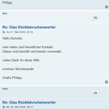
Philipp
Phil
Re: Glas Rückfahrscheinwerfer
B
So 17. Mai 2026, 10:41
e
i
Hallo Dominik,
t
r
a
sehr netter und freundlicher Kontakt.
g
Gläser sind bestellt und bereits versendet.
vielen Dank für deine Hilfe
schönes Wochenende
Grüße Philipp
Dom
Re: Glas Rückfahrscheinwerfer
B
Mo 18. Mai 2026, 08:17