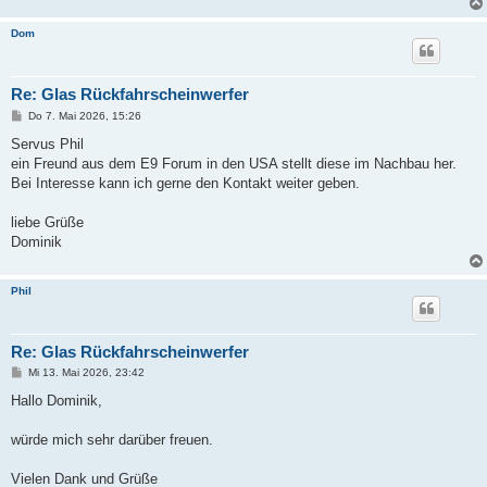
Dom
Re: Glas Rückfahrscheinwerfer
B
Do 7. Mai 2026, 15:26
e
i
Servus Phil
t
ein Freund aus dem E9 Forum in den USA stellt diese im Nachbau her.
r
a
Bei Interesse kann ich gerne den Kontakt weiter geben.
g
liebe Grüße
Dominik
Phil
Re: Glas Rückfahrscheinwerfer
B
Mi 13. Mai 2026, 23:42
e
i
Hallo Dominik,
t
r
a
würde mich sehr darüber freuen.
g
Vielen Dank und Grüße