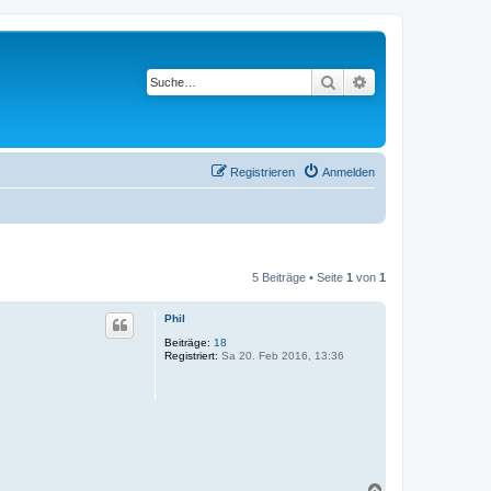
Suche
Erweiterte Suche
Registrieren
Anmelden
5 Beiträge • Seite
1
von
1
Phil
Beiträge:
18
Registriert:
Sa 20. Feb 2016, 13:36
N