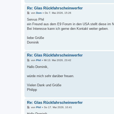
Re: Glas Rückfahrscheinwerfer
B
von
Dom
»
Do 7. Mai 2026, 15:26
e
i
Servus Phil
t
ein Freund aus dem E9 Forum in den USA stellt diese im 
r
a
Bei Interesse kann ich gerne den Kontakt weiter geben.
g
liebe Grüße
Dominik
Re: Glas Rückfahrscheinwerfer
B
von
Phil
»
Mi 13. Mai 2026, 23:42
e
i
Hallo Dominik,
t
r
a
würde mich sehr darüber freuen.
g
Vielen Dank und Grüße
Philipp
Re: Glas Rückfahrscheinwerfer
B
von
Phil
»
So 17. Mai 2026, 10:41
e
i
Hallo Dominik,