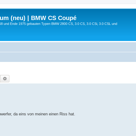
rum (neu) | BMW CS Coupé
68 und Ende 1975 gebauten Typen BMW 2800 CS, 3.0 CS, 3.0 CSi, 3.0 CSL und
Suche
Erweiterte Suche
werfer, da eins von meinen einen Riss hat.