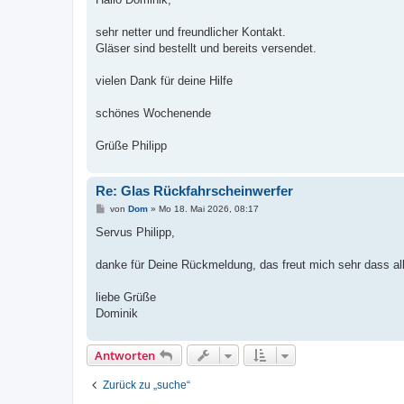
t
r
a
sehr netter und freundlicher Kontakt.
g
Gläser sind bestellt und bereits versendet.
vielen Dank für deine Hilfe
schönes Wochenende
Grüße Philipp
Re: Glas Rückfahrscheinwerfer
B
von
Dom
»
Mo 18. Mai 2026, 08:17
e
i
Servus Philipp,
t
r
a
danke für Deine Rückmeldung, das freut mich sehr dass alle
g
liebe Grüße
Dominik
Antworten
Zurück zu „suche“