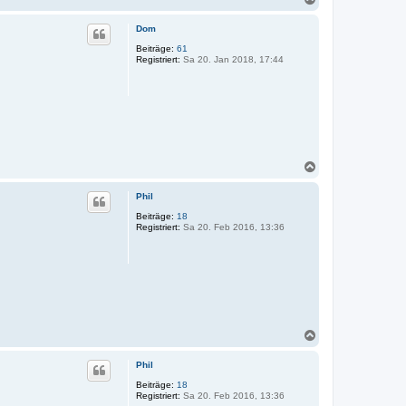
a
c
Dom
h
o
Beiträge:
61
Registriert:
Sa 20. Jan 2018, 17:44
b
e
n
N
a
c
Phil
h
o
Beiträge:
18
Registriert:
Sa 20. Feb 2016, 13:36
b
e
n
N
a
c
Phil
h
o
Beiträge:
18
Registriert:
Sa 20. Feb 2016, 13:36
b