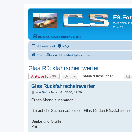
E9-Fo
zwischen 19
2.5 CS.
BMW CS Coupe Bilder Galerie
Schnellzugriff
FAQ
Foren-Übersicht
Marktplatz
suche
Glas Rückfahrscheinwerfer
Antworten
Glas Rückfahrscheinwerfer
B
von
Phil
»
Mo 4. Mai 2026, 18:59
e
i
Guten Abend zusammen
t
r
a
Bin auf der Suche nach einem Glas für den Rückfahrschein
g
Danke und Grüße
Phil