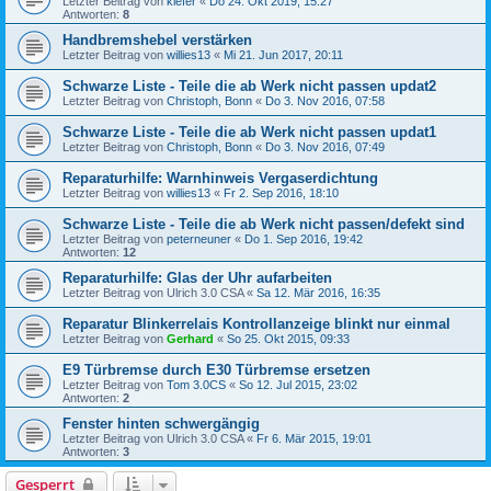
Letzter Beitrag von
kiefer
«
Do 24. Okt 2019, 15:27
Antworten:
8
Handbremshebel verstärken
Letzter Beitrag von
willies13
«
Mi 21. Jun 2017, 20:11
Schwarze Liste - Teile die ab Werk nicht passen updat2
Letzter Beitrag von
Christoph, Bonn
«
Do 3. Nov 2016, 07:58
Schwarze Liste - Teile die ab Werk nicht passen updat1
Letzter Beitrag von
Christoph, Bonn
«
Do 3. Nov 2016, 07:49
Reparaturhilfe: Warnhinweis Vergaserdichtung
Letzter Beitrag von
willies13
«
Fr 2. Sep 2016, 18:10
Schwarze Liste - Teile die ab Werk nicht passen/defekt sind
Letzter Beitrag von
peterneuner
«
Do 1. Sep 2016, 19:42
Antworten:
12
Reparaturhilfe: Glas der Uhr aufarbeiten
Letzter Beitrag von
Ulrich 3.0 CSA
«
Sa 12. Mär 2016, 16:35
Reparatur Blinkerrelais Kontrollanzeige blinkt nur einmal
Letzter Beitrag von
Gerhard
«
So 25. Okt 2015, 09:33
E9 Türbremse durch E30 Türbremse ersetzen
Letzter Beitrag von
Tom 3.0CS
«
So 12. Jul 2015, 23:02
Antworten:
2
Fenster hinten schwergängig
Letzter Beitrag von
Ulrich 3.0 CSA
«
Fr 6. Mär 2015, 19:01
Antworten:
3
Gesperrt