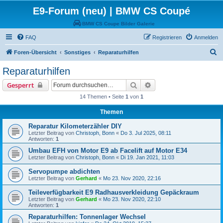
E9-Forum (neu) | BMW CS Coupé
BMW CS Coupe Bilder Galerie
FAQ
Registrieren
Anmelden
S
Foren-Übersicht
Sonstiges
Reparaturhilfen
u
Reparaturhilfen
c
Suche
Erweiterte Suche
Gesperrt
h
14 Themen • Seite
1
von
1
e
Themen
Reparatur Kilometerzähler DIY
Letzter Beitrag von
Christoph, Bonn
«
Do 3. Jul 2025, 08:11
Antworten:
1
Umbau EFH von Motor E9 ab Facelift auf Motor E34
Letzter Beitrag von
Christoph, Bonn
«
Di 19. Jan 2021, 11:03
Servopumpe abdichten
Letzter Beitrag von
Gerhard
«
Mo 23. Nov 2020, 22:16
Teileverfügbarkeit E9 Radhausverkleidung Gepäckraum
Letzter Beitrag von
Gerhard
«
Mo 23. Nov 2020, 22:10
Antworten:
1
Reparaturhilfen: Tonnenlager Wechsel